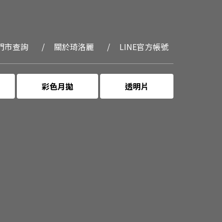
門市查詢
關於琦洛麗
LINE官方帳號
彩色月拋
透明片