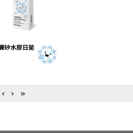
麗矽水膠日拋