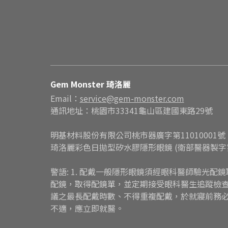
Gem Monster 琦洛麗
Email：
service@gem-monster.com
通訊地址：桃園市33341龜山區建國東路29號
明基材料股份有限公司桃市器廣字第11010001號
琦洛麗彩色日拋型矽水膠隱形眼鏡 (衛部醫器製字第0
警語: 1. 配戴一般隱形眼鏡須經眼科醫師驗光
配鏡，取得配鏡單，並定期接受眼科醫生追蹤檢查。
議之最長配戴時數、不得重複配戴，於就寢前務必取
不適，應立即就醫。