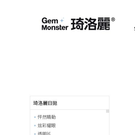
琦洛麗日拋
怦然睛動
炫彩耀眼
透明片