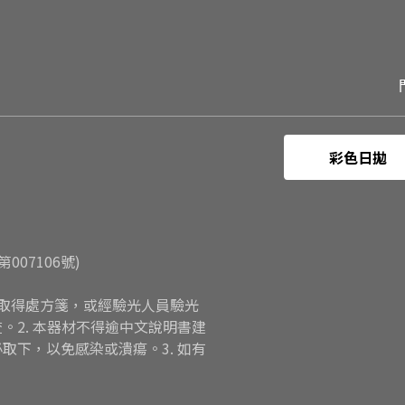
彩色日拋
07106號)
配鏡取得處方箋，或經驗光人員驗光
2. 本器材不得逾中文說明書建
下，以免感染或潰瘍。3. 如有